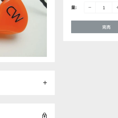
価
量:
格
完売
ジ）
） : Orange（オレン