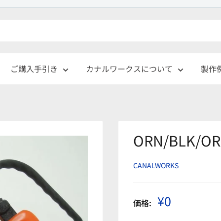
ご購入手引き
カナルワークスについて
製作
ORN/BLK/O
CANALWORKS
販
¥0
価格:
売