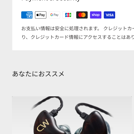
Face plate Color（フェイスプレートカラー）R（右
ク）
Finish（フィニッシュ）L（左） : CW Emblem 
お支払い情報は安全に処理されます。 クレジットカ
バー）
り、クレジットカード情報にアクセスすることはあ
Finish（フィニッシュ）R（右） : canal works Embl
worksエンブレムシルバー）
あなたにおススメ