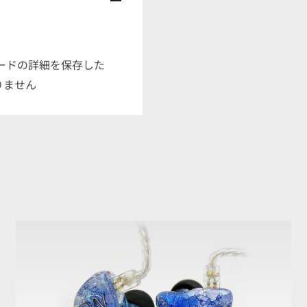
） : Black（ブラッ
Silver（CWエンブレムシル
ードの詳細を保存した
りません
em Silver（canal