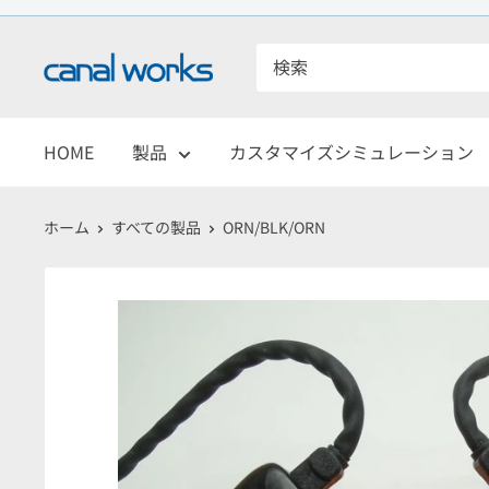
コ
ン
CanalWorks
テ
ン
ツ
HOME
製品
カスタマイズシミュレーション
に
ス
ホーム
すべての製品
ORN/BLK/ORN
キ
ッ
プ
す
る