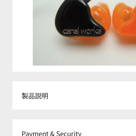
製品説明
Shell Color（シェルカラー） : Orange（オレン
Face plate Color（フェイスプレートカラー）L（左
ジ）
Payment & Security