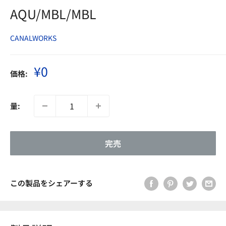
AQU/MBL/MBL
CANALWORKS
販
¥0
価格:
売
価
格
量:
完売
この製品をシェアーする