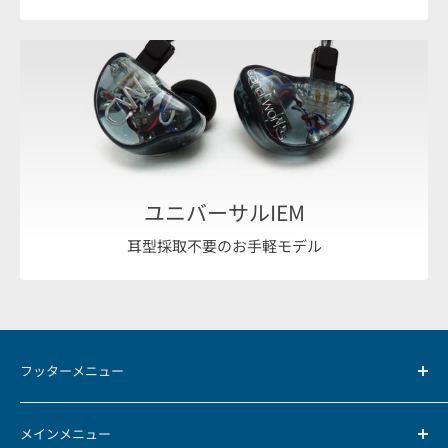
ユニバーサルIEM
耳型採取不要のお手軽モデル
フッターメニュー
お支払方法について
メインメニュー
返品・返金ポリシー