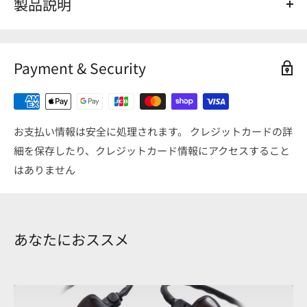
製品説明
Shell Color（シェルカラー） : Aquamarine（アクアマリ
ン）
Payment & Security
Face plate Color（フェイスプレートカラー） ： Marine
Blue（マリンブルー）
Finish（フィニッシュ） : Flakes Hologram（フレークホ
ログラム）/Rhinestone clear Outline（ラインストーンクリ
お支払い情報は安全に処理されます。 クレジットカードの詳
ア輪郭）/CW Emblem Gold（CWエンブレムゴールド）
細を保存したり、クレジットカード情報にアクセスすること
はありません
あなたにおススメ