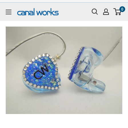
コ
0
ン
CanalWorks
テ
ン
ツ
に
ス
キ
ッ
プ
す
る