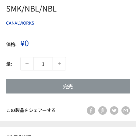
SMK/NBL/NBL
CANALWORKS
販
¥0
価格:
売
価
格
量:
完売
この製品をシェアーする