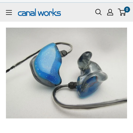
コ
0
ン
CanalWorks
テ
ン
ツ
に
ス
キ
ッ
プ
す
る