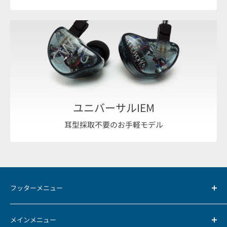
ユニバーサルIEM
耳型採取不要のお手軽モデル
フッターメニュー
お支払方法について
メインメニュー
返品・返金ポリシー