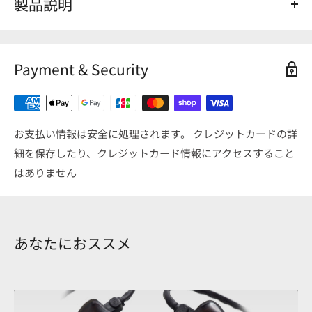
製品説明
Shell Color（シェルカラー） : Smoke（スモーク）
Face plate Color（フェイスプレートカラー） : Neon
Payment & Security
Blue（ネオンブルー）
Finish（フィニッシュ） : Glitter Hologram（グリッター
ホログラム）
お支払い情報は安全に処理されます。 クレジットカードの詳
細を保存したり、クレジットカード情報にアクセスすること
はありません
あなたにおススメ