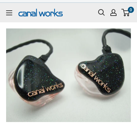
コ
0
ン
CanalWorks
テ
ン
ツ
に
ス
キ
ッ
プ
す
る