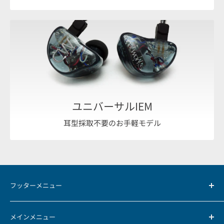
ユニバーサルIEM
耳型採取不要のお手軽モデル
フッターメニュー
お支払方法について
メインメニュー
返品・返金ポリシー