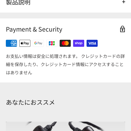
製品説明
Shell Color（シェルカラー） : Sakura（サクラ）
Face plate Color（フェイスプレートカラー） : Black（ブ
Payment & Security
ラック）
Finish（フィニッシュ） : Glitter Hologram（グリッター
ホログラム）/canal works Emblem Pinkish gold（canal
worksエンブレムピンキッシュゴールド）
お支払い情報は安全に処理されます。 クレジットカードの詳
細を保存したり、クレジットカード情報にアクセスすること
はありません
あなたにおススメ