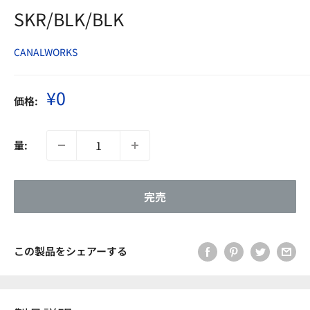
SKR/BLK/BLK
CANALWORKS
販
¥0
価格:
売
価
格
量:
完売
この製品をシェアーする