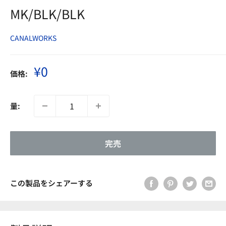
MK/BLK/BLK
CANALWORKS
販
¥0
価格:
売
価
格
量:
完売
この製品をシェアーする