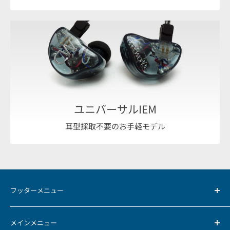
ユニバーサルIEM
耳型採取不要のお手軽モデル
フッターメニュー
お支払方法について
メインメニュー
返品・返金ポリシー