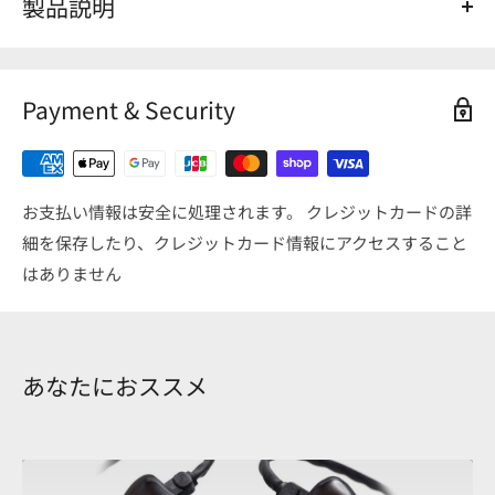
製品説明
Shell Color（シェルカラー） : Smoke（スモーク）
Face plate Color（フェイスプレートカラー） : Black（ブ
Payment & Security
ラック）
Finish（フィニッシュ） : Carbon Plate Plain weave（カ
ーボンプレート平織り）/CW Emblem Gold（CWエンブレム
ゴールド）
お支払い情報は安全に処理されます。 クレジットカードの詳
細を保存したり、クレジットカード情報にアクセスすること
はありません
あなたにおススメ