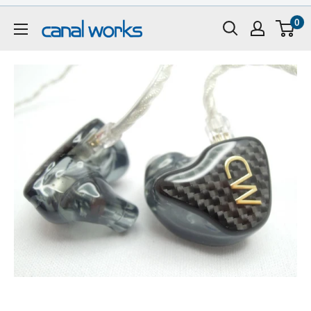
コ
0
ン
CanalWorks
テ
ン
ツ
に
ス
キ
ッ
プ
す
る