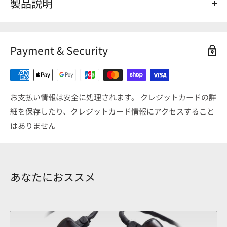
製品説明
Shell
Color(シェルカラー):Neon White(ネオンホワイト)
Face plate Color(フェイスプレートカラー) L(左):
Lemon(レ
Payment & Security
モン)
Face plate Color(フェイスプレートカラー) R(右):
Sky
Blue(スカイブルー)
Finish(フィニッシュ): Shell Plate Mexico Abalone(シェルプ
お支払い情報は安全に処理されます。 クレジットカードの詳
レートメキシコ貝)/ CW Emblem Pinkish gold (CWエンブレ
細を保存したり、クレジットカード情報にアクセスすること
ムピンキッシュゴールド)
はありません
あなたにおススメ