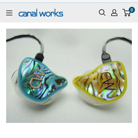
コ
0
ン
CanalWorks
テ
ン
ツ
に
ス
キ
ッ
プ
す
る