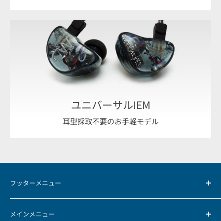
ユニバーサルIEM
耳型採取不要のお手軽モデル
フッターメニュー
お支払方法について
メインメニュー
返品・返金ポリシー