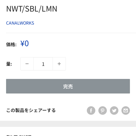
NWT/SBL/LMN
CANALWORKS
販
¥0
価格:
売
価
格
量:
完売
この製品をシェアーする